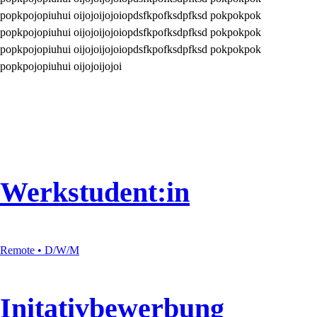
popkpojopiuhui oijojoijojoiopdsfkpofksdpfksd pokpokpok
popkpojopiuhui oijojoijojoiopdsfkpofksdpfksd pokpokpok
popkpojopiuhui oijojoijojoiopdsfkpofksdpfksd pokpokpok
popkpojopiuhui oijojoijojoi
Werkstudent:in
Remote • D/W/M
Initativbewerbung