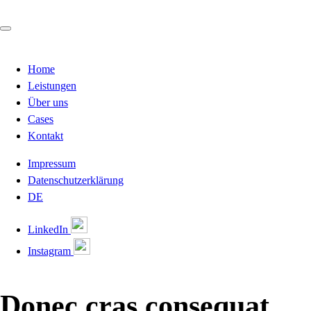
Home
Leistungen
Über uns
Cases
Kontakt
Impressum
Datenschutzerklärung
DE
LinkedIn
Instagram
Donec cras consequat