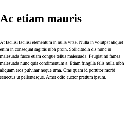
Ac etiam mauris
At facilisi facilisi elementum in nulla vitae. Nulla in volutpat aliquet
enim in consequat sagittis nibh proin. Sollicitudin dis nunc in
malesuada fusce etiam congue tellus malesuada. Feugiat mi fames
malesuada nunc quis condimentum a. Etiam fringilla felis nulla nibh
aliquam eros pulvinar neque urna. Cras quam id porttitor morbi
senectus ut pellentesque. Amet odio auctor pretium ipsum.