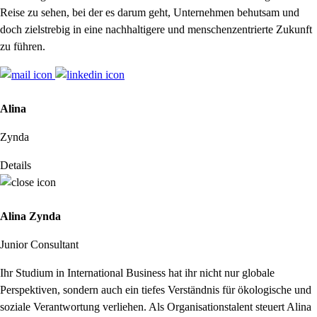
Reise zu sehen, bei der es darum geht, Unternehmen behutsam und
doch zielstrebig in eine nachhaltigere und menschenzentrierte Zukunft
zu führen.
Alina
Zynda
Details
Alina Zynda
Junior Consultant
Ihr Studium in International Business hat ihr nicht nur globale
Perspektiven, sondern auch ein tiefes Verständnis für ökologische und
soziale Verantwortung verliehen. Als Organisationstalent steuert Alina